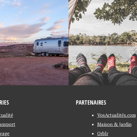
19
26/11/2019
NCES CAMPING :
DEUX MAGNIFIQUES
RTIR EN FRANCE ?
ÎLES DU VIETNAM À
DÉCOUVRIR
RIES
PARTENAIRES
tualité
VosActualités.com
ansport
Maison & Jardin
yage
Orblr