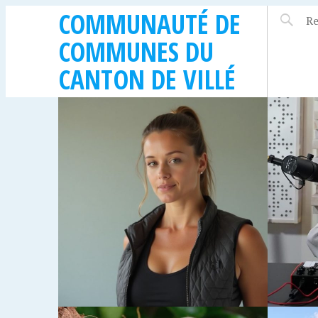
COMMUNAUTÉ DE
COMMUNES DU
CANTON DE VILLÉ
02/07/2024
22/11/20
CLAVIER MIDI USB 37
QUEL
TOUCHES : COMMENT
POUR 
CHOISIR LE BON ?