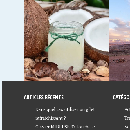
06/01/2020
04/12/20
N
LES VACANCES AU
VACA
EL
CAMPING !
OÙ PA
ARTICLES RÉCENTS
CATÉGO
Dans quel cas utiliser un gilet
Ac
rafraichissant ?
Tr
Clavier MIDI USB 37 touches :
Vo