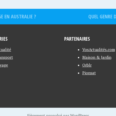
E EN AUSTRALIE ?
QUEL GENRE 
RIES
PARTENAIRES
tualité
VosActualités.com
ansport
Maison & Jardin
yage
Orblr
Pionsat
Fièrement propulsé par WordPress