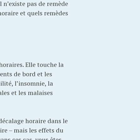
il n’existe pas de remède
horaire et quels remèdes
oraires. Elle touche la
nts de bord et les
ité, l’insomnie, la
ales et les malaises
décalage horaire dans le
re – mais les effets du
ns ces cas, vous êtes