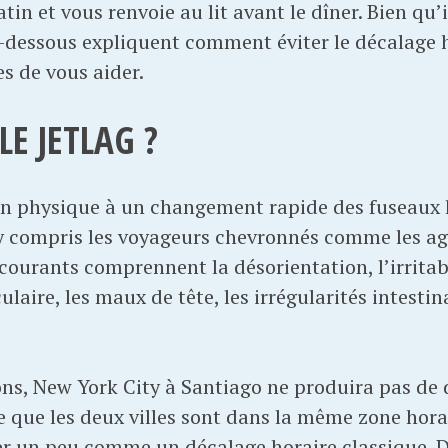
atin et vous renvoie au lit avant le dîner. Bien qu’
 ci-dessous expliquent comment éviter le décalage 
es de vous aider.
LE JETLAG ?
ion physique à un changement rapide des fuseaux h
y compris les voyageurs chevronnés comme les age
ourants comprennent la désorientation, l’irritabil
ulaire, les maux de tête, les irrégularités intestin
ons, New York City à Santiago ne produira pas de 
 que les deux villes sont dans la même zone horai
r un peu comme un décalage horaire classique. Da