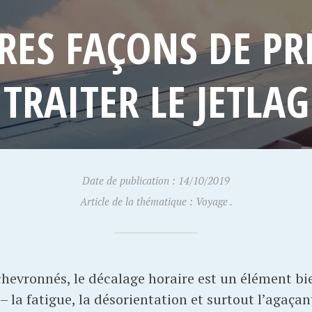
RES FAÇONS DE PR
TRAITER LE JETLAG
Date de publication : 14/10/2019
Article de la thématique : Voyage .
chevronnés, le décalage horaire est un élément bi
 la fatigue, la désorientation et surtout l’agaçan